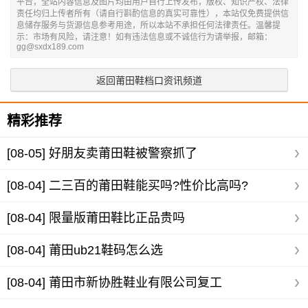
平台，全站内容信息及图片均由用户自行上传发布，版权、知识产权、法律
责任均归上传者所有（请自行斟酌信息的真实可靠性），本站仅免费提供信
息储存服务与货源信息参考用途，所以本站不承担任何法律责任。温馨提
示：市场有风险，请注意！如有违法信息或不诚信行为请举报，邮箱：
gg@sxdx189.com
返回莆田鞋档口资讯频道
精彩推荐
[08-05]
好朋友卖莆田鞋被警察抓了
[08-04]
二三百的莆田鞋能买吗?性价比高吗?
[08-04]
限量版莆田鞋比正品贵吗
[08-04]
莆田ub21鞋码怎么选
[08-04]
莆田市新协胜鞋业有限公司复工