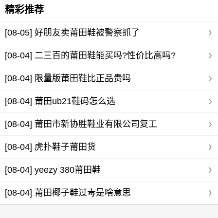
精彩推荐
[08-05]
好朋友卖莆田鞋被警察抓了
[08-04]
二三百的莆田鞋能买吗?性价比高吗?
[08-04]
限量版莆田鞋比正品贵吗
[08-04]
莆田ub21鞋码怎么选
[08-04]
莆田市新协胜鞋业有限公司复工
[08-04]
虎扑鞋子莆田货
[08-04]
yeezy 380莆田鞋
[08-04]
莆田椰子鞋过毒是啥意思