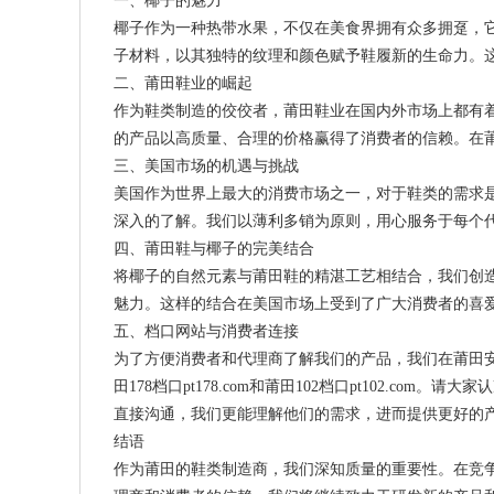
一、椰子的魅力
椰子作为一种热带水果，不仅在美食界拥有众多拥趸，
子材料，以其独特的纹理和颜色赋予鞋履新的生命力。
二、莆田鞋业的崛起
作为鞋类制造的佼佼者，莆田鞋业在国内外市场上都有
的产品以高质量、合理的价格赢得了消费者的信赖。在
三、美国市场的机遇与挑战
美国作为世界上最大的消费市场之一，对于鞋类的需求
深入的了解。我们以薄利多销为原则，用心服务于每个
四、莆田鞋与椰子的完美结合
将椰子的自然元素与莆田鞋的精湛工艺相结合，我们创
魅力。这样的结合在美国市场上受到了广大消费者的喜
五、档口网站与消费者连接
为了方便消费者和代理商了解我们的产品，我们在莆田安福设立了
田178档口pt178.com和莆田102档口pt102.
直接沟通，我们更能理解他们的需求，进而提供更好的
结语
作为莆田的鞋类制造商，我们深知质量的重要性。在竞