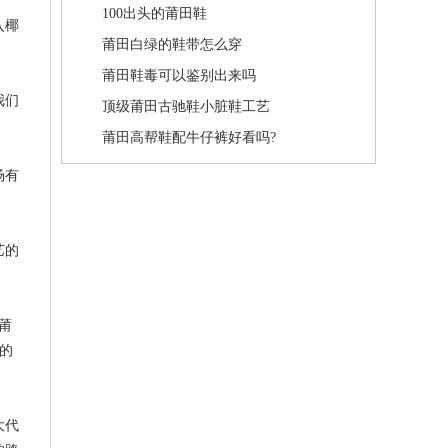
100出头的莆田鞋
入椰
莆田白绿的鞋带怎么穿
莆田鞋毒可以鉴别出来吗
我们
顶级莆田古驰鞋小脏鞋工艺
莆田高帮鞋配牛仔裤好看吗?
场有
艺的
、莆
者的
大代