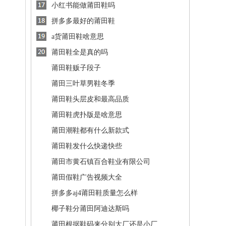
小红书能做莆田鞋吗
拼多多最好的莆田鞋
a货莆田鞋啥意思
莆田鞋全是真的吗
莆田鞋贩子段子
莆田三叶草男鞋冬季
莆田鞋头层皮和最高品质
莆田鞋虎扑版是啥意思
莆田潮鞋都有什么新款式
莆田鞋发什么快递快些
莆田市黄石镇百合鞋业有限公司
莆田假鞋广告视频大全
拼多多aj4莆田鞋质量怎么样
椰子鞋分莆田阿迪达斯吗
莆田根据鞋码来分别大厂还是小厂