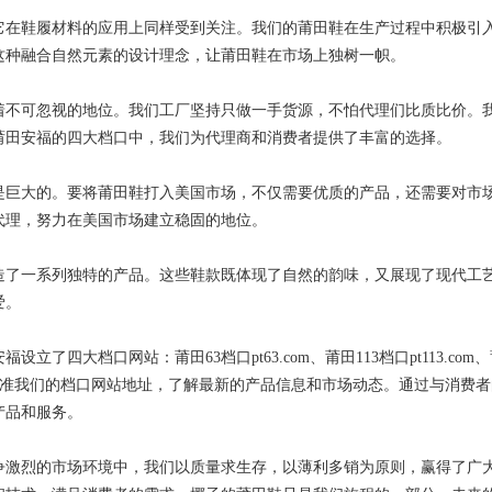
它在鞋履材料的应用上同样受到关注。我们的莆田鞋在生产过程中积极引
这种融合自然元素的设计理念，让莆田鞋在市场上独树一帜。
着不可忽视的地位。我们工厂坚持只做一手货源，不怕代理们比质比价。
莆田安福的四大档口中，我们为代理商和消费者提供了丰富的选择。
是巨大的。要将莆田鞋打入美国市场，不仅需要优质的产品，还需要对市
代理，努力在美国市场建立稳固的地位。
造了一系列独特的产品。这些鞋款既体现了自然的韵味，又展现了现代工
爱。
四大档口网站：莆田63档口pt63.com、莆田113档口pt113.com
com。请大家认准我们的档口网站地址，了解最新的产品信息和市场动态。通过与消费
产品和服务。
争激烈的市场环境中，我们以质量求生存，以薄利多销为原则，赢得了广