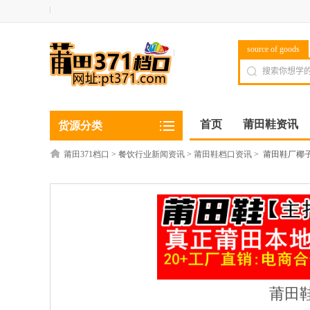
source of goods
首页
莆田鞋资讯
货源分类
莆田371档口
>
餐饮行业新闻资讯
>
莆田鞋档口资讯
>
莆田鞋厂椰
莆田