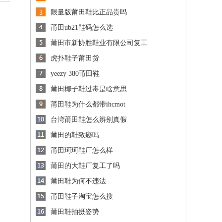
限量版莆田鞋比正品贵吗
莆田ub21鞋码怎么选
莆田市新协胜鞋业有限公司复工
虎扑鞋子莆田货
yeezy 380莆田鞋
莆田椰子鞋过毒是啥意思
莆田鞋为什么都带ihcmot
台湾莆田鞋怎么辨别真假
莆田的鞋致癌吗
莆田珂珂鞋厂怎么样
莆田的大鞋厂复工了吗
莆田鞋为何不违法
莆田鞋子淘宝怎么搜
莆田鞋拍摄姿势