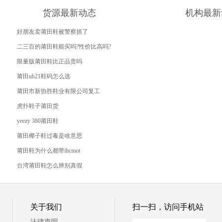
货源最新动态
机构最新
好朋友卖莆田鞋被警察抓了
二三百的莆田鞋能买吗?性价比高吗?
限量版莆田鞋比正品贵吗
莆田ub21鞋码怎么选
莆田市新协胜鞋业有限公司复工
虎扑鞋子莆田货
yeezy 380莆田鞋
莆田椰子鞋过毒是啥意思
莆田鞋为什么都带ihcmot
台湾莆田鞋怎么辨别真假
© 莆田371档口
关于我们
扫一扫，访问手机站
法律声明